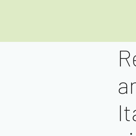
R
a
It