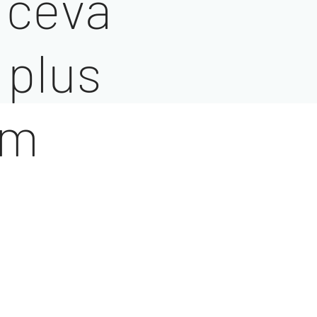
i ceva
n plus
em