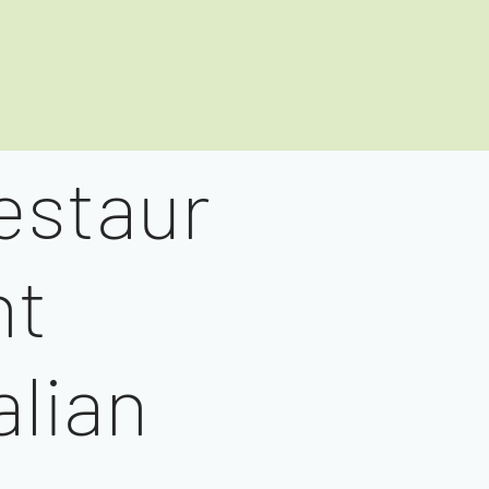
estaur
nt
alian