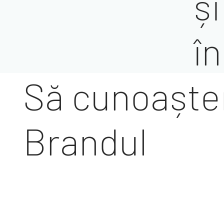
ș
î
Să cunoașt
Brandul