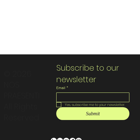
Subscribe to our 
© 2026
newsletter
NOS
Email
*
PRAESENTI
All Rights
Yes, subscribe me to your newsletter.
Submit
Reserved